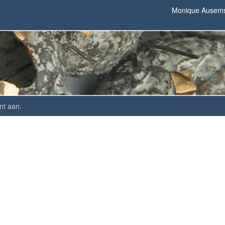
Monique Ausem
nt aan
.