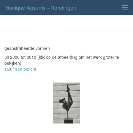
Monique Ausems - Rondingen
Tog
navi
rondingen
geabstraheerde vormen
uit 2000 tot 2010
(klik op de afbeelding om het werk groter te
bekijken)
stuur een bericht
pegasus vertikaal