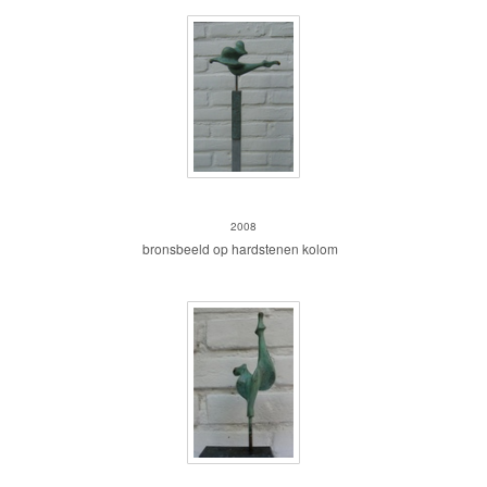
pegasus groen horizontaal
2008
bronsbeeld op hardstenen kolom
mini-Pegasus groen verticaal